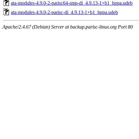
ata-modules-4.9.0-2-parisc64-smp-di_4.9.13-1+b1_hppa.udeb
ata-modules-4.9.0-2-parisc-di_4.9.13-1+b1_hppa.udeb
Apache/2.4.67 (Debian) Server at backup.parisc-linux.org Port 80